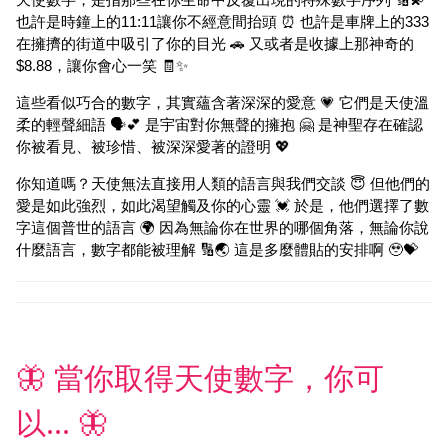
也許是時鐘上的11:11讓你不經意間抬頭 ⏰ 也許是車牌上的333
在擁擠的街道中吸引了你的目光 🚗 又或者是收據上那神奇的
$8.88，讓你會心一笑 🧾✨
這些看似巧合的數字，其實蘊含著深深的愛意 💗 它們是天使溫
柔的輕聲細語 🗣️💕 是宇宙對你無聲的擁抱 🤗 是神聖存在確認
你被看見、被珍惜、被深深愛著的證明 💖
你知道嗎？天使無法直接用人類的語言與我們交談 😇 但他們的
愛是如此強烈，如此渴望觸及你的心靈 💓 於是，他們選擇了數
字這個普世的語言 🌍 因為無論你在世界的哪個角落，無論你說
什麼語言，數字都能被理解 🔢🌏 這是多麼體貼的安排啊 🥹💝
🦋 當你取得天使數字，你可
以... 🦋