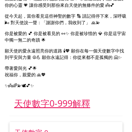
你的心靈 💗 讓你感受到那份來自天使的無條件的愛 👼💕
從今天起，當你看見這些神聖的數字 🔢 請記得停下來，深呼吸
🌬️ 對天使說一聲：「謝謝你們，我收到了」 🙏💫
你是被愛的 💕 你是被看見的 👀✨ 你是被珍惜的 💎 你是這宇宙
中獨一無二的奇蹟 🌟
願天使的愛永遠照亮你的道路 🕯️💖 願你在每一個天使數字中找
到平安與力量 ☮️💪 願你永遠記得：你從來都不是孤獨的 🤗✨
帶著愛與光 💕🌟
祝福你，親愛的 🙏💖
✨👼🌈💫🕊️💕✨
天使數字0-999解釋