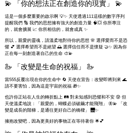
💫 「你的想法正在創造你的現實」 💫
這是一個多麼重要的啟示啊 💡✨ 天使透過111這樣的數字序列
提醒我們 🔢 我們的思想擁有強大的創造力量 🧠💥 你所專注
的，就會擴展 📈 你所相信的，就會成真 ✨
所以，親愛的靈魂，請溫柔地對待你的思想 🌸 選擇愛而不是恐
懼 💕 選擇希望而不是絕望 🌅 選擇信任而不是懷疑 🤝✨ 因為你
正在每一刻創造著自己的生命 🎨💫
🦢 「改變是生命的祝福」 🦢
當555反覆出現在你的生命中 🔄 天使在宣告：改變即將到來 🌊
請不要害怕，因為這是宇宙的祝福 🎁✨
也許你正站在人生的轉折點上 🛤️ 對未知感到恐懼和不安 😰 但
天使溫柔地說：「親愛的，蝴蝶必須破繭才能飛翔」 🦋💫 「改
變是成長的階梯，是通往更好自己的橋樑」 🌉✨
擁抱改變吧，因為更美好的事物正在等待著你 🌟💕