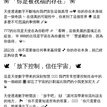
🌺 「你是被祝福的存在」 🌺
天使透過數字不斷地向我們宣告這個真理 📣💖 你的存在本身就
是一個奇蹟 ✨ 在億萬的可能性中，你來到了這個世界 🌍 這是
多麼不可思議的事情啊 🌌💫
777的出現是天使在為你歡呼 🎉 「看啊，這個美麗的靈魂正在
綻放」 🌸 888的出現是宇宙在為你慶祝 🎊 「豐盛屬於你，因為
你值得」 💎✨
請記住，你不需要做任何事來贏得愛 💕 你的存在本身，就已經
足夠珍貴 💖🙏
🕊️ 「放下控制，信任宇宙」 🕊️
這是天使數字帶來的深刻智慧 🧘‍♀️✨ 我們常常想要控制生命中的
每一個細節 🎛️ 卻忘了宇宙的計劃遠比我們的小我更加宏大 🌌
💫
天使透過數字輕聲說：「放手吧」 🙌 「讓河流帶著你流向該去
的地方」 🏞️ 「你不需要知道所有的答案」 🤷‍♀️✨ 「你只需要信
任，然後邁出下一步」 🦶💕