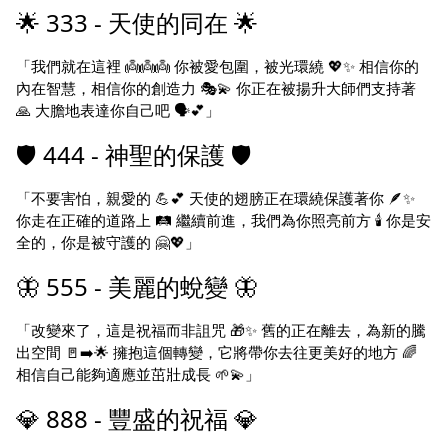
🌟 333 - 天使的同在 🌟
「我們就在這裡 👼👼👼 你被愛包圍，被光環繞 💖✨ 相信你的
內在智慧，相信你的創造力 🎭💫 你正在被揚升大師們支持著
🙏 大膽地表達你自己吧 🗣️💕」
🛡️ 444 - 神聖的保護 🛡️
「不要害怕，親愛的 💪💕 天使的翅膀正在環繞保護著你 🪶✨
你走在正確的道路上 🛤️ 繼續前進，我們為你照亮前方 🕯️ 你是安
全的，你是被守護的 🤗💖」
🦋 555 - 美麗的蛻變 🦋
「改變來了，這是祝福而非詛咒 🎁✨ 舊的正在離去，為新的騰
出空間 🚪➡️🌟 擁抱這個轉變，它將帶你去往更美好的地方 🌈
相信自己能夠適應並茁壯成長 🌱💫」
💎 888 - 豐盛的祝福 💎