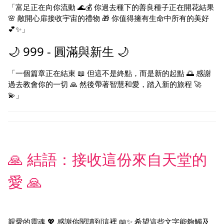
「富足正在向你流動 🌊💰 你過去種下的善良種子正在開花結果
🌸 敞開心扉接收宇宙的禮物 🎁 你值得擁有生命中所有的美好
💕✨」
🌙 999 - 圓滿與新生 🌙
「一個篇章正在結束 📖 但這不是終點，而是新的起點 🌅 感謝
過去教會你的一切 🙏 然後帶著智慧和愛，踏入新的旅程 🚀
💫」
🙏 結語：接收這份來自天堂的
愛 🙏
親愛的靈魂 💖 感謝你閱讀到這裡 📖✨ 希望這些文字能夠觸及