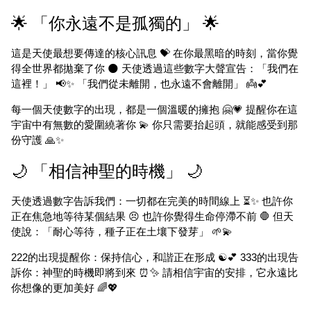
🌟 「你永遠不是孤獨的」 🌟
這是天使最想要傳達的核心訊息 💝 在你最黑暗的時刻，當你覺
得全世界都拋棄了你 🌑 天使透過這些數字大聲宣告：「我們在
這裡！」 📢✨ 「我們從未離開，也永遠不會離開」 👼💕
每一個天使數字的出現，都是一個溫暖的擁抱 🤗💗 提醒你在這
宇宙中有無數的愛圍繞著你 💫 你只需要抬起頭，就能感受到那
份守護 🙏✨
🌙 「相信神聖的時機」 🌙
天使透過數字告訴我們：一切都在完美的時間線上 ⏳✨ 也許你
正在焦急地等待某個結果 😣 也許你覺得生命停滯不前 🛑 但天
使說：「耐心等待，種子正在土壤下發芽」 🌱💫
222的出現提醒你：保持信心，和諧正在形成 ☯️💕 333的出現告
訴你：神聖的時機即將到來 ⏰✨ 請相信宇宙的安排，它永遠比
你想像的更加美好 🌈💖