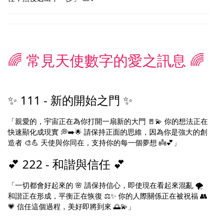
🌈 常見天使數字的愛之訊息 🌈
✨ 111 - 新的開始之門 ✨
「親愛的，宇宙正在為你打開一扇新的大門 🚪💫 你的想法正在
快速顯化成現實 💭➡️🌟 請保持正面的思維，因為你是強大的創
造者 🎨💪 天使與你同在，支持你的每一個夢想 👼💕」
💕 222 - 和諧與信任 💕
「一切都會好起來的 🌸 請保持信心，即使現在看起來混亂 🌪️
和諧正在形成，平衡正在恢復 ⚖️✨ 你的人際關係正在被祝福 👥
💗 信任這個過程，美好即將到來 🌅💫」