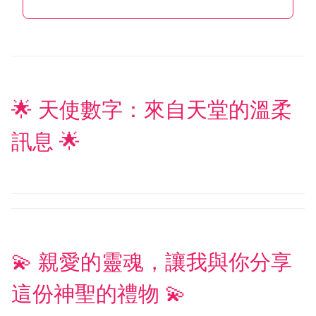
🌟 天使數字：來自天堂的溫柔
訊息 🌟
💫 親愛的靈魂，讓我與你分享
這份神聖的禮物 💫