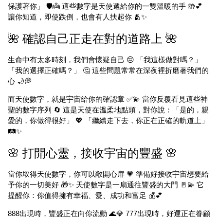
保護著你」 🛡️👼 這些數字是天使遞給你的一雙溫暖的手 🤲💕
讓你知道，即使跌倒，也會有人扶起你 🫂✨
🌺 確認自己正走在對的道路上 🌺
生命中有太多時刻，我們會懷疑自己 😔 「我這樣做對嗎？」
「我的選擇正確嗎？」 🤔 這些問題常常在深夜裡折磨著我們的
心 🌙💭
而天使數字，就是宇宙給你的確認章 ✅💫 當你反覆看見這些神
聖的數字序列 🔄 這是天使在溫柔地點頭，對你說：「是的，親
愛的，你做得很好」 💖 「繼續走下去，你正在正確的軌道上」
🛤️✨
🌸 打開心靈，接收宇宙的豐盛 🌸
當你取得天使數字，你可以敞開心扉 💗 準備好接收宇宙想要給
予你的一切美好 🎁✨ 天使數字是一扇通往豐盛的大門 🚪💫 它
提醒你：你值得擁有幸福、愛、成功和富足 💰💕
888出現時，豐盛正在向你流動 🌊💎 777出現時，好運正在眷顧