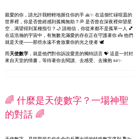
親愛的你，請允許我輕輕地握住你的手 🙏✨ 在這個忙碌喧囂的
世界裡，你是否曾經感到孤獨無助？💭 是否曾在深夜裡仰望星
空，渴望得到某種指引？🌙 請相信，你從來都不是孤單一人 💕
在這浩瀚的宇宙中，有無數充滿愛的存在正在守護著你 👼 他們
就是天使——那些永遠不會放棄你的光之使者 🕊️
而
天使數字
，就是他們對你訴說愛意的獨特語言 💝 這是一封封
來自天堂的情書，等待著你去閱讀、去感受、去擁抱 📜✨
🌈 什麼是天使數字？一場神聖
的對話 🌈
天使數字，是指那些在你生命中反覆出現的特殊數字序列 🔢💫