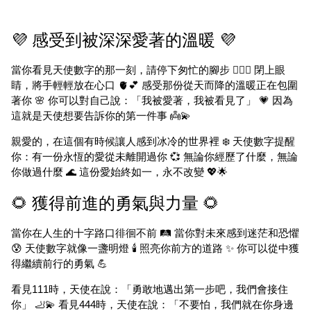
💜 感受到被深深愛著的溫暖 💜
當你看見天使數字的那一刻，請停下匆忙的腳步 🚶‍♀️✨ 閉上眼
睛，將手輕輕放在心口 🫀💕 感受那份從天而降的溫暖正在包圍
著你 🌸 你可以對自己說：「我被愛著，我被看見了」 💗 因為
這就是天使想要告訴你的第一件事 👼💫
親愛的，在這個有時候讓人感到冰冷的世界裡 ❄️ 天使數字提醒
你：有一份永恆的愛從未離開過你 💞 無論你經歷了什麼，無論
你做過什麼 🌊 這份愛始終如一，永不改變 💖🌟
🌻 獲得前進的勇氣與力量 🌻
當你在人生的十字路口徘徊不前 🛤️ 當你對未來感到迷茫和恐懼
😰 天使數字就像一盞明燈 🕯️ 照亮你前方的道路 ✨ 你可以從中獲
得繼續前行的勇氣 💪
看見111時，天使在說：「勇敢地邁出第一步吧，我們會接住
你」 🦶💫 看見444時，天使在說：「不要怕，我們就在你身邊