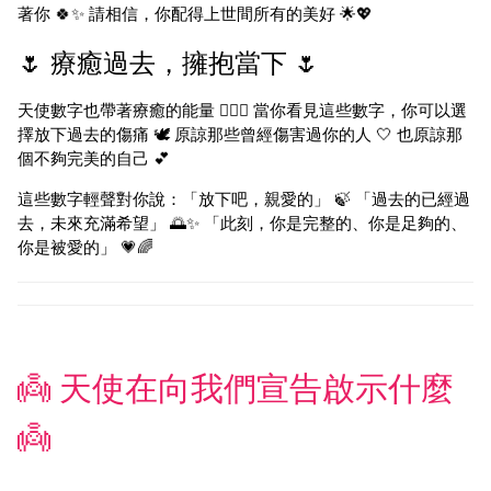
著你 🍀✨ 請相信，你配得上世間所有的美好 🌟💖
🌷 療癒過去，擁抱當下 🌷
天使數字也帶著療癒的能量 💆‍♀️✨ 當你看見這些數字，你可以選
擇放下過去的傷痛 🕊️ 原諒那些曾經傷害過你的人 🤍 也原諒那
個不夠完美的自己 💕
這些數字輕聲對你說：「放下吧，親愛的」 🍃 「過去的已經過
去，未來充滿希望」 🌅✨ 「此刻，你是完整的、你是足夠的、
你是被愛的」 💗🌈
👼 天使在向我們宣告啟示什麼
👼