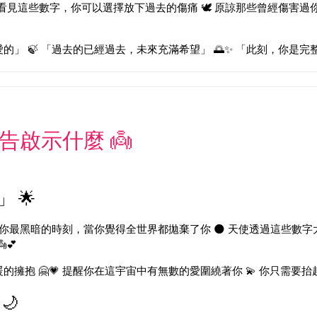
 當你看見這些數字，你可以選擇放下過去的傷痛 🕊️ 原諒那些曾經傷害過
」 🍃 「過去的已經過去，未來充滿希望」 🌅✨ 「此刻，你是完整
告啟示什麼 👼
 🌟
在你最黑暗的時刻，當你覺得全世界都拋棄了你 🌑 天使透過這些數字
💕
擁抱 🤗💗 提醒你在這宇宙中有無數的愛圍繞著你 💫 你只需要抬
🌙