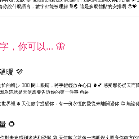
你說什麼語言，數字都能被理解 🔢🌏 這是多麼體貼的安排啊 🥹💝
，你可以... 🦋
暖 💜
腳步 🚶‍♀️✨ 閉上眼睛，將手輕輕放在心口 🫀💕 感受那份從天而
因為這就是天使想要告訴你的第一件事 👼💫
界裡 ❄️ 天使數字提醒你：有一份永恆的愛從未離開過你 💞 無論你
 🌻
當你對未來感到迷茫和恐懼 😰 天使數字就像一盞明燈 🕯️ 照亮你前方