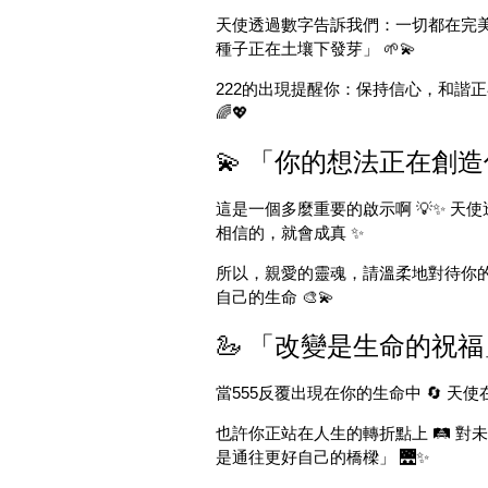
天使透過數字告訴我們：一切都在完美的
種子正在土壤下發芽」 🌱💫
222的出現提醒你：保持信心，和諧正
🌈💖
💫 「你的想法正在創造
這是一個多麼重要的啟示啊 💡✨ 天使
相信的，就會成真 ✨
所以，親愛的靈魂，請溫柔地對待你的思想
自己的生命 🎨💫
🦢 「改變是生命的祝福」
當555反覆出現在你的生命中 🔄 天
也許你正站在人生的轉折點上 🛤️ 對
是通往更好自己的橋樑」 🌉✨