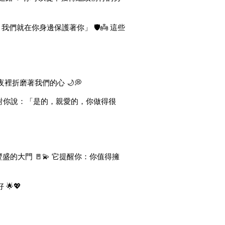
們就在你身邊保護著你」 🛡️👼 這些
裡折磨著我們的心 🌙💭
，對你說：「是的，親愛的，你做得很
盛的大門 🚪💫 它提醒你：你值得擁
🌟💖