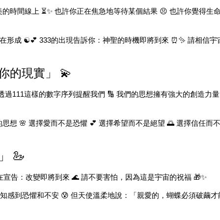
時間線上 ⏳✨ 也許你正在焦急地等待某個結果 😣 也許你覺得生命
在形成 ☯️💕 333的出現告訴你：神聖的時機即將到來 ⏰✨ 請相
你的現實」 💫
透過111這樣的數字序列提醒我們 🔢 我們的思想擁有強大的創造力量 
 🌸 選擇愛而不是恐懼 💕 選擇希望而不是絕望 🌅 選擇信任而
 🦢
使在宣告：改變即將到來 🌊 請不要害怕，因為這是宇宙的祝福 🎁✨
未知感到恐懼和不安 😰 但天使溫柔地說：「親愛的，蝴蝶必須破繭才能