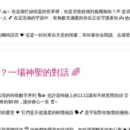
 🙏✨ 在這個忙碌喧囂的世界裡，你是否曾經感到孤獨無助？💭 
一人 💕 在這浩瀚的宇宙中，有無數充滿愛的存在正在守護著你 👼
獨特語言 💝 這是一封封來自天堂的情書，等待著你去閱讀、去感受、
字？一場神聖的對話 🌈
特殊數字序列 🔢💫 也許是時鐘上的11:11讓你不經意間抬頭 ⏰
的$8.88，讓你會心一笑 🧾✨
意 💗 它們是天使溫柔的輕聲細語 🗣️💕 是宇宙對你無聲的擁抱
與我們交談 😇 但他們的愛是如此強烈，如此渴望觸及你的心靈 💓