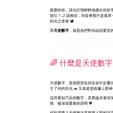
親愛的你，請允許我輕輕地握住你的手
指引？🌙 請相信，你從來都不是孤單
的光之使者 🕊️
而
天使數字
，就是他們對你訴說愛意的
🌈 什麼是天使數
天使數字，是指那些在你生命中反覆出現的
引了你的目光 🚗 又或者是收據上那神奇
這些看似巧合的數字，其實蘊含著深深的愛
惜、被深深愛著的證明 💖
你知道嗎？天使無法直接用人類的語言