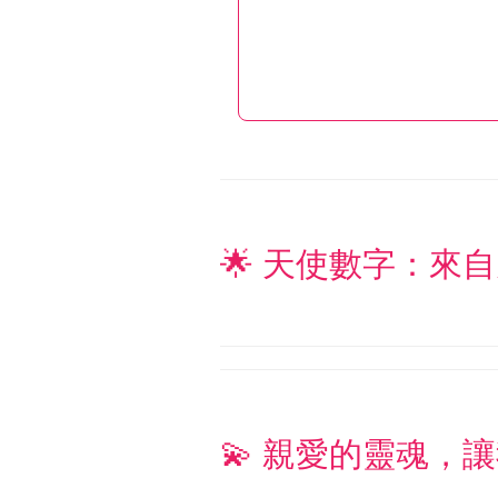
🌟 天使數字：來自
💫 親愛的靈魂，