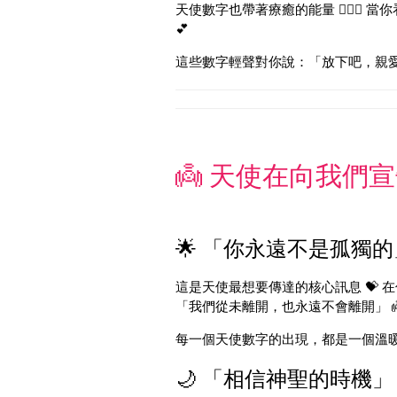
天使數字也帶著療癒的能量 💆‍♀️✨
💕
這些數字輕聲對你說：「放下吧，親愛的
👼 天使在向我們宣
🌟 「你永遠不是孤獨的」
這是天使最想要傳達的核心訊息 💝 
「我們從未離開，也永遠不會離開」 👼
每一個天使數字的出現，都是一個溫暖的
🌙 「相信神聖的時機」 