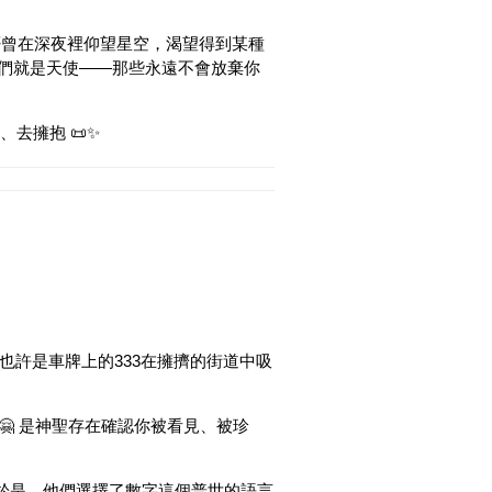
是否曾在深夜裡仰望星空，渴望得到某種
 他們就是天使——那些永遠不會放棄你
去擁抱 📜✨
 也許是車牌上的333在擁擠的街道中吸
 🤗 是神聖存在確認你被看見、被珍
 於是，他們選擇了數字這個普世的語言