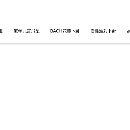
測
流年九宫飛星
BACH花藥卜卦
靈性油彩卜卦