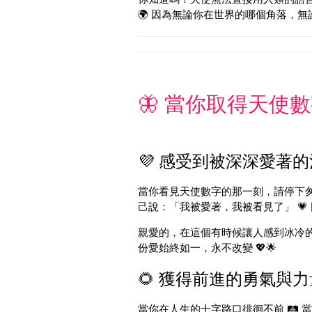
🌍 因為無論你在世界的哪個角落，無論
🦋 當你取得天使數字
💜 感受到被深深愛著的溫
當你看見天使數字的那一刻，請停下匆忙的
己說：「我被愛著，我被看見了」 💗 
親愛的，在這個有時候讓人感到冰冷的世
份愛始終如一，永不改變 💖🌟
🌻 獲得前進的勇氣與力量
當你在人生的十字路口徘徊不前 🛤️ 