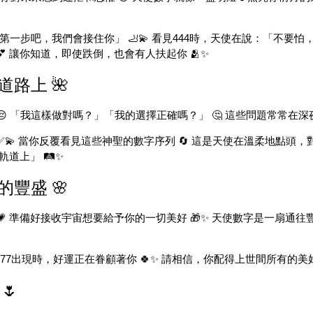
一步吧，我們會接住你」 🦶💫 看見444時，天使在說：「不要怕，我
 讓你知道，即使跌倒，也會有人扶起你 🫂✨
道路上 🌺
 「我這樣做對嗎？」「我的選擇正確嗎？」 🤔 這些問題常常在深夜
💫 當你反覆看見這些神聖的數字序列 🔄 這是天使在溫柔地點頭
道上」 🛤️✨
的豐盛 🌸
 準備好接收宇宙想要給予你的一切美好 🎁✨ 天使數字是一扇通往豐
 777出現時，好運正在眷顧著你 🍀✨ 請相信，你配得上世間所有的美好 
🌷