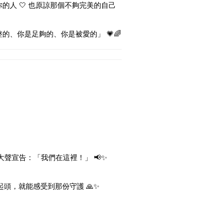
你的人 🤍 也原諒那個不夠完美的自己
的、你是足夠的、你是被愛的」 💗🌈
大聲宣告：「我們在這裡！」 📢✨
起頭，就能感受到那份守護 🙏✨