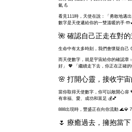
氣 💪
看見111時，天使在說：「勇敢地邁出第
數字是天使遞給你的一雙溫暖的手 🤲
🌺 確認自己正走在對的
生命中有太多時刻，我們會懷疑自己 
而天使數字，就是宇宙給你的確認章 ✅
好」 💖 「繼續走下去，你正在正確的軌
🌸 打開心靈，接收宇宙
當你取得天使數字，你可以敞開心扉 
有幸福、愛、成功和富足 💰💕
888出現時，豐盛正在向你流動 🌊💎
🌷 療癒過去，擁抱當下 