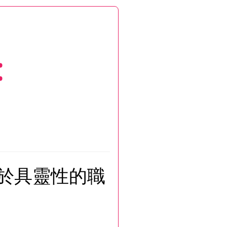
:
於具靈性的職