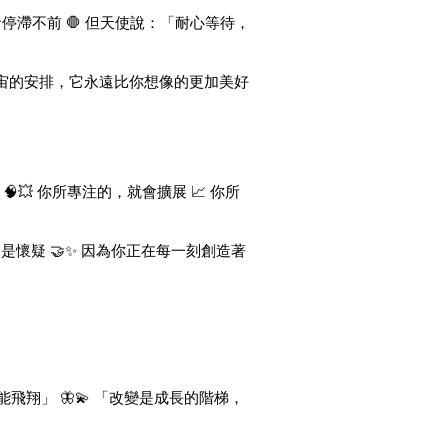
停滯不前 🛑 但天使說：「耐心等待，
信宇宙的安排，它永遠比你想像的更加美好
💥 你所專注的，就會擴展 📈 你所
不是懷疑 🤝✨ 因為你正在每一刻創造著
飛翔」 🦋💫 「改變是成長的階梯，