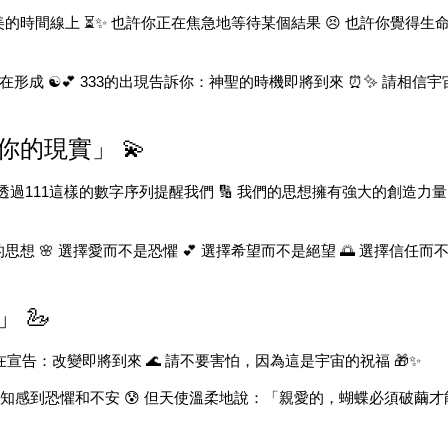
時間線上 ⏳✨ 也許你正在焦急地等待某個結果 😣 也許你覺得生命
在形成 ☯️💕 333的出現告訴你：神聖的時機即將到來 ⏰✨ 請相
你的現實」 💫
透過111這樣的數字序列提醒我們 🔢 我們的思想擁有強大的創造力量 
 🌸 選擇愛而不是恐懼 💕 選擇希望而不是絕望 🌅 選擇信任而
 🦢
使在宣告：改變即將到來 🌊 請不要害怕，因為這是宇宙的祝福 🎁✨
未知感到恐懼和不安 😰 但天使溫柔地說：「親愛的，蝴蝶必須破繭才能