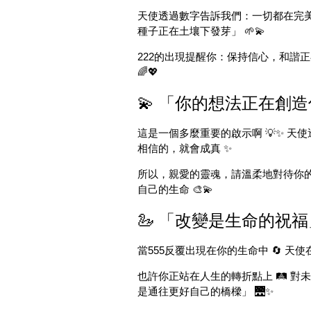
天使透過數字告訴我們：一切都在完美的
種子正在土壤下發芽」 🌱💫
222的出現提醒你：保持信心，和諧正
🌈💖
💫 「你的想法正在創造
這是一個多麼重要的啟示啊 💡✨ 天使
相信的，就會成真 ✨
所以，親愛的靈魂，請溫柔地對待你的思想
自己的生命 🎨💫
🦢 「改變是生命的祝福」
當555反覆出現在你的生命中 🔄 天
也許你正站在人生的轉折點上 🛤️ 對
是通往更好自己的橋樑」 🌉✨