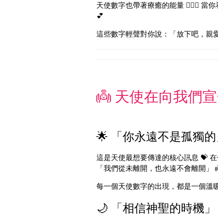
天使數字也帶著療癒的能量 💆‍♀️✨
💕
這些數字輕聲對你說：「放下吧，親愛的
👼 天使在向我們宣
🌟 「你永遠不是孤獨的」
這是天使最想要傳達的核心訊息 💝 
「我們從未離開，也永遠不會離開」 👼
每一個天使數字的出現，都是一個溫暖的
🌙 「相信神聖的時機」 