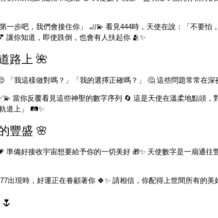
一步吧，我們會接住你」 🦶💫 看見444時，天使在說：「不要怕，我
 讓你知道，即使跌倒，也會有人扶起你 🫂✨
道路上 🌺
 「我這樣做對嗎？」「我的選擇正確嗎？」 🤔 這些問題常常在深夜
💫 當你反覆看見這些神聖的數字序列 🔄 這是天使在溫柔地點頭
道上」 🛤️✨
的豐盛 🌸
 準備好接收宇宙想要給予你的一切美好 🎁✨ 天使數字是一扇通往豐
 777出現時，好運正在眷顧著你 🍀✨ 請相信，你配得上世間所有的美好 
🌷