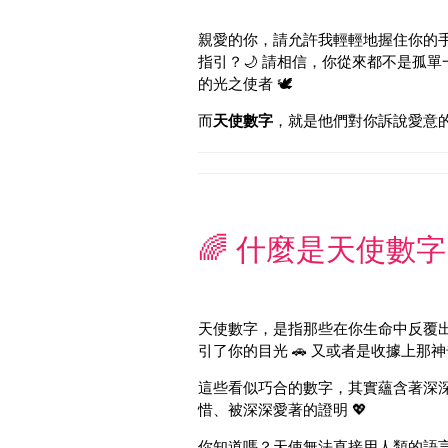
親愛的你，請允許我輕輕地握住你的手
指引？🌙 請相信，你從來都不是孤單
的光之使者 🕊️
而
天使數字
，就是他們對你訴說愛意的
🌈 什麼是天使數
天使數字，是指那些在你生命中反覆出現的
引了你的目光 🚗 又或者是收據上那神奇
這些看似巧合的數字，其實蘊含著深深的愛
惜、被深深愛著的證明 💖
你知道嗎？天使無法直接用人類的語言