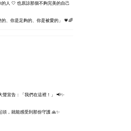
你的人 🤍 也原諒那個不夠完美的自己
的、你是足夠的、你是被愛的」 💗🌈
大聲宣告：「我們在這裡！」 📢✨
起頭，就能感受到那份守護 🙏✨