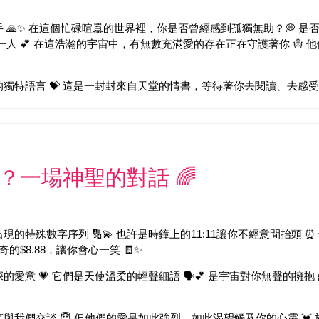
 🙏✨ 在這個忙碌喧囂的世界裡，你是否曾經感到孤獨無助？💭 
一人 💕 在這浩瀚的宇宙中，有無數充滿愛的存在正在守護著你 👼
獨特語言 💝 這是一封封來自天堂的情書，等待著你去閱讀、去感受、
字？一場神聖的對話 🌈
特殊數字序列 🔢💫 也許是時鐘上的11:11讓你不經意間抬頭 ⏰
的$8.88，讓你會心一笑 🧾✨
意 💗 它們是天使溫柔的輕聲細語 🗣️💕 是宇宙對你無聲的擁抱
與我們交談 😇 但他們的愛是如此強烈，如此渴望觸及你的心靈 💓