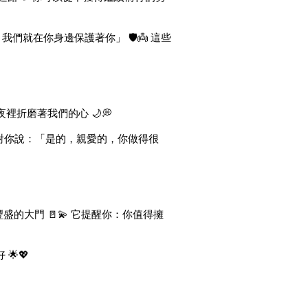
們就在你身邊保護著你」 🛡️👼 這些
裡折磨著我們的心 🌙💭
，對你說：「是的，親愛的，你做得很
盛的大門 🚪💫 它提醒你：你值得擁
🌟💖