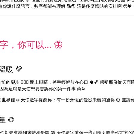
你說什麼語言，數字都能被理解 🔢🌏 這是多麼體貼的安排啊 🥹💝
，你可以... 🦋
暖 💜
腳步 🚶‍♀️✨ 閉上眼睛，將手輕輕放在心口 🫀💕 感受那份從天而
因為這就是天使想要告訴你的第一件事 👼💫
界裡 ❄️ 天使數字提醒你：有一份永恆的愛從未離開過你 💞 無論你
 🌻
當你對未來感到迷茫和恐懼 😰 天使數字就像一盞明燈 🕯️ 照亮你前方