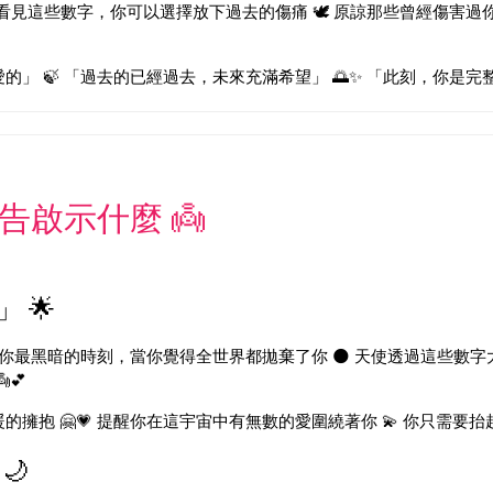
 當你看見這些數字，你可以選擇放下過去的傷痛 🕊️ 原諒那些曾經傷害過
」 🍃 「過去的已經過去，未來充滿希望」 🌅✨ 「此刻，你是完整
告啟示什麼 👼
 🌟
在你最黑暗的時刻，當你覺得全世界都拋棄了你 🌑 天使透過這些數字
💕
擁抱 🤗💗 提醒你在這宇宙中有無數的愛圍繞著你 💫 你只需要抬
🌙