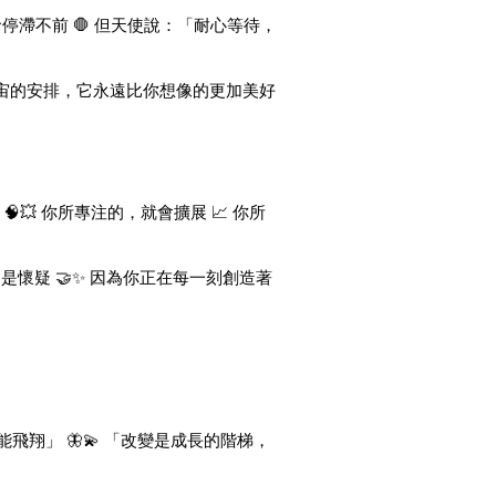
停滯不前 🛑 但天使說：「耐心等待，
信宇宙的安排，它永遠比你想像的更加美好
💥 你所專注的，就會擴展 📈 你所
不是懷疑 🤝✨ 因為你正在每一刻創造著
飛翔」 🦋💫 「改變是成長的階梯，