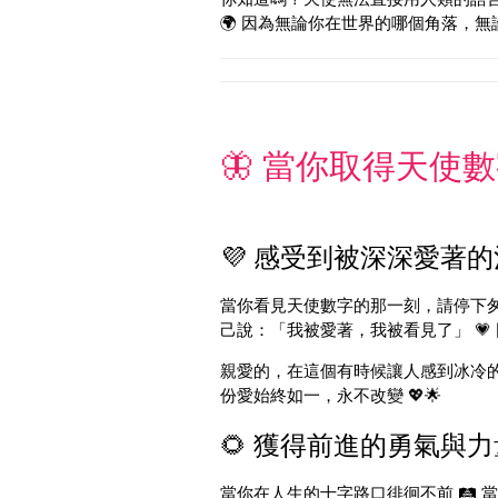
🌍 因為無論你在世界的哪個角落，無論
🦋 當你取得天使數字
💜 感受到被深深愛著的溫
當你看見天使數字的那一刻，請停下匆忙的
己說：「我被愛著，我被看見了」 💗 
親愛的，在這個有時候讓人感到冰冷的世
份愛始終如一，永不改變 💖🌟
🌻 獲得前進的勇氣與力量
當你在人生的十字路口徘徊不前 🛤️ 