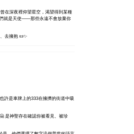
是否曾在深夜裡仰望星空，渴望得到某種
 他們就是天使——那些永遠不會放棄你
去擁抱 📜✨
 也許是車牌上的333在擁擠的街道中吸
 🤗 是神聖存在確認你被看見、被珍
 於是，他們選擇了數字這個普世的語言