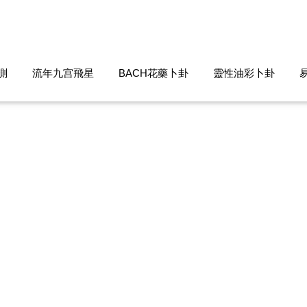
測
流年九宫飛星
BACH花藥卜卦
靈性油彩卜卦