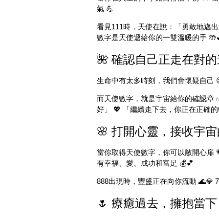
氣 💪
看見111時，天使在說：「勇敢地邁出第
數字是天使遞給你的一雙溫暖的手 🤲
🌺 確認自己正走在對的
生命中有太多時刻，我們會懷疑自己 
而天使數字，就是宇宙給你的確認章 ✅
好」 💖 「繼續走下去，你正在正確的軌
🌸 打開心靈，接收宇宙
當你取得天使數字，你可以敞開心扉 
有幸福、愛、成功和富足 💰💕
888出現時，豐盛正在向你流動 🌊💎
🌷 療癒過去，擁抱當下 