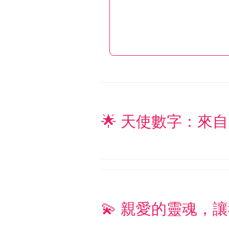
🌟 天使數字：來自
💫 親愛的靈魂，