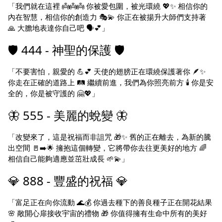
「我們就在這裡 👼👼👼 你被愛包圍，被光環繞 💖✨ 相信你的
內在智慧，相信你的創造力 🎭💫 你正在被揚升大師們支持著
🙏 大膽地表達你自己吧 🗣️💕」
🛡️ 444 - 神聖的保護 🛡️
「不要害怕，親愛的 💪💕 天使的翅膀正在環繞保護著你 🪶✨
你走在正確的道路上 🛤️ 繼續前進，我們為你照亮前方 🕯️ 你是安
全的，你是被守護的 🤗💖」
🦋 555 - 美麗的蛻變 🦋
「改變來了，這是祝福而非詛咒 🎁✨ 舊的正在離去，為新的騰
出空間 🚪➡️🌟 擁抱這個轉變，它將帶你去往更美好的地方 🌈
相信自己能夠適應並茁壯成長 🌱💫」
💎 888 - 豐盛的祝福 💎
「富足正在向你流動 🌊💰 你過去種下的善良種子正在開花結果
🌸 敞開心扉接收宇宙的禮物 🎁 你值得擁有生命中所有的美好