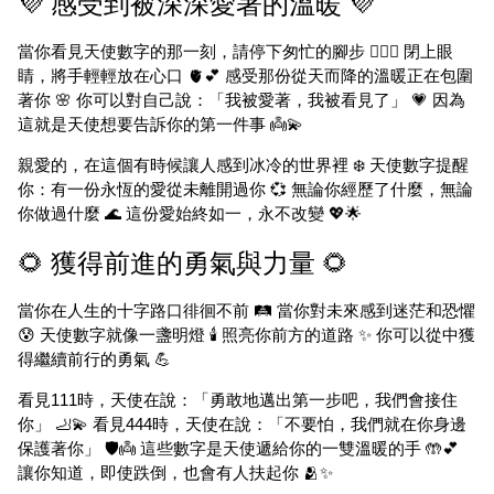
💜 感受到被深深愛著的溫暖 💜
當你看見天使數字的那一刻，請停下匆忙的腳步 🚶‍♀️✨ 閉上眼
睛，將手輕輕放在心口 🫀💕 感受那份從天而降的溫暖正在包圍
著你 🌸 你可以對自己說：「我被愛著，我被看見了」 💗 因為
這就是天使想要告訴你的第一件事 👼💫
親愛的，在這個有時候讓人感到冰冷的世界裡 ❄️ 天使數字提醒
你：有一份永恆的愛從未離開過你 💞 無論你經歷了什麼，無論
你做過什麼 🌊 這份愛始終如一，永不改變 💖🌟
🌻 獲得前進的勇氣與力量 🌻
當你在人生的十字路口徘徊不前 🛤️ 當你對未來感到迷茫和恐懼
😰 天使數字就像一盞明燈 🕯️ 照亮你前方的道路 ✨ 你可以從中獲
得繼續前行的勇氣 💪
看見111時，天使在說：「勇敢地邁出第一步吧，我們會接住
你」 🦶💫 看見444時，天使在說：「不要怕，我們就在你身邊
保護著你」 🛡️👼 這些數字是天使遞給你的一雙溫暖的手 🤲💕
讓你知道，即使跌倒，也會有人扶起你 🫂✨