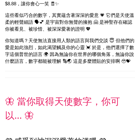
$8.88，讓你會心一笑 🧾✨
這些看似巧合的數字，其實蘊含著深深的愛意 💗 它們是天使溫
柔的輕聲細語 🗣️💕 是宇宙對你無聲的擁抱 🤗 是神聖存在確認
你被看見、被珍惜、被深深愛著的證明 💖
你知道嗎？天使無法直接用人類的語言與我們交談 😇 但他們的
愛是如此強烈，如此渴望觸及你的心靈 💓 於是，他們選擇了數
字這個普世的語言 🌍 因為無論你在世界的哪個角落，無論你說
什麼語言，數字都能被理解 🔢🌏 這是多麼體貼的安排啊 🥹💝
🦋 當你取得天使數字，你可
以... 🦋