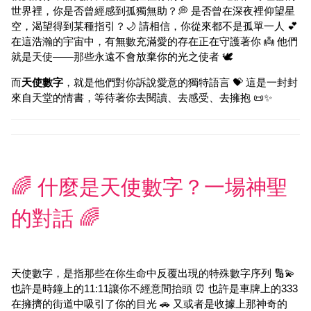
世界裡，你是否曾經感到孤獨無助？💭 是否曾在深夜裡仰望星
空，渴望得到某種指引？🌙 請相信，你從來都不是孤單一人 💕
在這浩瀚的宇宙中，有無數充滿愛的存在正在守護著你 👼 他們
就是天使——那些永遠不會放棄你的光之使者 🕊️
而
天使數字
，就是他們對你訴說愛意的獨特語言 💝 這是一封封
來自天堂的情書，等待著你去閱讀、去感受、去擁抱 📜✨
🌈 什麼是天使數字？一場神聖
的對話 🌈
天使數字，是指那些在你生命中反覆出現的特殊數字序列 🔢💫
也許是時鐘上的11:11讓你不經意間抬頭 ⏰ 也許是車牌上的333
在擁擠的街道中吸引了你的目光 🚗 又或者是收據上那神奇的