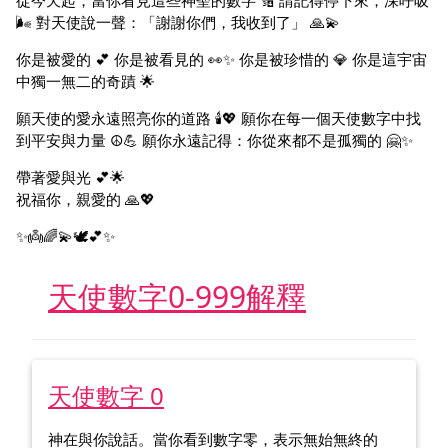
從今天起，當你看見這些神聖的數字 🔢 請記得停下來，深呼吸
🌬️ 對天使說一聲：「謝謝你們，我收到了」 🙏💫
你是被愛的 💕 你是被看見的 👀✨ 你是被珍惜的 💎 你是這宇宙
中獨一無二的奇蹟 🌟
願天使的愛永遠照亮你的道路 🕯️💖 願你在每一個天使數字中找
到平安與力量 ☮️💪 願你永遠記得：你從來都不是孤獨的 🤗✨
帶著愛與光 💕🌟
祝福你，親愛的 🙏💖
✨👼🌈💫🕊️💕✨
天使數字0-999解釋
天使數字 0
神在與你說話。當你看到數字零，表示無始無終的