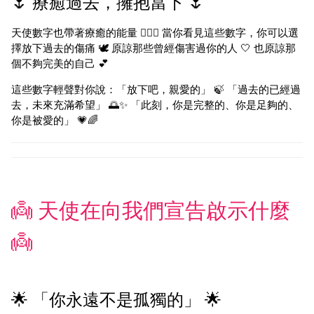
🌷 療癒過去，擁抱當下 🌷
天使數字也帶著療癒的能量 💆‍♀️✨ 當你看見這些數字，你可以選
擇放下過去的傷痛 🕊️ 原諒那些曾經傷害過你的人 🤍 也原諒那
個不夠完美的自己 💕
這些數字輕聲對你說：「放下吧，親愛的」 🍃 「過去的已經過
去，未來充滿希望」 🌅✨ 「此刻，你是完整的、你是足夠的、
你是被愛的」 💗🌈
👼 天使在向我們宣告啟示什麼
👼
🌟 「你永遠不是孤獨的」 🌟