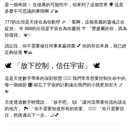
是一個奇蹟 ✨ 在億萬的可能性中，你來到了這個世界 🌍 這是
多麼不可思議的事情啊 🌌💫
777的出現是天使在為你歡呼 🎉 「看啊，這個美麗的靈魂正在
綻放」 🌸 888的出現是宇宙在為你慶祝 🎊 「豐盛屬於你，因為
你值得」 💎✨
請記住，你不需要做任何事來贏得愛 💕 你的存在本身，就已經
足夠珍貴 💖🙏
🕊️ 「放下控制，信任宇宙」 🕊️
這是天使數字帶來的深刻智慧 🧘‍♀️✨ 我們常常想要控制生命中的
每一個細節 🎛️ 卻忘了宇宙的計劃遠比我們的小我更加宏大 🌌
💫
天使透過數字輕聲說：「放手吧」 🙌 「讓河流帶著你流向該去
的地方」 🏞️ 「你不需要知道所有的答案」 🤷‍♀️✨ 「你只需要信
任，然後邁出下一步」 🦶💕