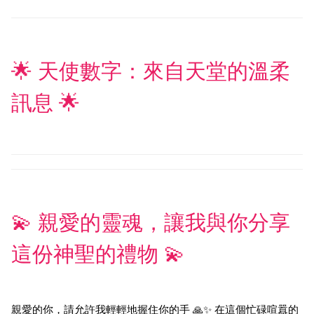
🌟 天使數字：來自天堂的溫柔
訊息 🌟
💫 親愛的靈魂，讓我與你分享
這份神聖的禮物 💫
親愛的你，請允許我輕輕地握住你的手 🙏✨ 在這個忙碌喧囂的