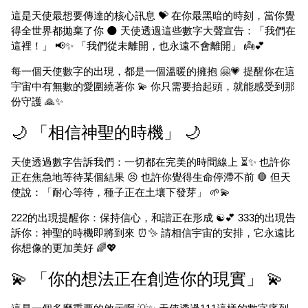
這是天使最想要傳達的核心訊息 💝 在你最黑暗的時刻，當你覺
得全世界都拋棄了你 🌑 天使透過這些數字大聲宣告：「我們在
這裡！」 📢✨ 「我們從未離開，也永遠不會離開」 👼💕
每一個天使數字的出現，都是一個溫暖的擁抱 🤗💗 提醒你在這
宇宙中有無數的愛圍繞著你 💫 你只需要抬起頭，就能感受到那
份守護 🙏✨
🌙 「相信神聖的時機」 🌙
天使透過數字告訴我們：一切都在完美的時間線上 ⏳✨ 也許你
正在焦急地等待某個結果 😣 也許你覺得生命停滯不前 🛑 但天
使說：「耐心等待，種子正在土壤下發芽」 🌱💫
222的出現提醒你：保持信心，和諧正在形成 ☯️💕 333的出現告
訴你：神聖的時機即將到來 ⏰✨ 請相信宇宙的安排，它永遠比
你想像的更加美好 🌈💖
💫 「你的想法正在創造你的現實」 💫