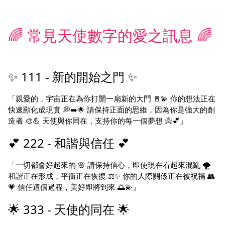
🌈 常見天使數字的愛之訊息 🌈
✨ 111 - 新的開始之門 ✨
「親愛的，宇宙正在為你打開一扇新的大門 🚪💫 你的想法正在
快速顯化成現實 💭➡️🌟 請保持正面的思維，因為你是強大的創
造者 🎨💪 天使與你同在，支持你的每一個夢想 👼💕」
💕 222 - 和諧與信任 💕
「一切都會好起來的 🌸 請保持信心，即使現在看起來混亂 🌪️
和諧正在形成，平衡正在恢復 ⚖️✨ 你的人際關係正在被祝福 👥
💗 信任這個過程，美好即將到來 🌅💫」
🌟 333 - 天使的同在 🌟