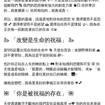
這是一個多麼重要的啟示啊 💡✨ 天使透過111這樣的數字序列
提醒我們 🔢 我們的思想擁有強大的創造力量 🧠💥 你所專注
的，就會擴展 📈 你所相信的，就會成真 ✨
所以，親愛的靈魂，請溫柔地對待你的思想 🌸 選擇愛而不是恐
懼 💕 選擇希望而不是絕望 🌅 選擇信任而不是懷疑 🤝✨ 因為你
正在每一刻創造著自己的生命 🎨💫
🦢 「改變是生命的祝福」 🦢
當555反覆出現在你的生命中 🔄 天使在宣告：改變即將到來 🌊
請不要害怕，因為這是宇宙的祝福 🎁✨
也許你正站在人生的轉折點上 🛤️ 對未知感到恐懼和不安 😰 但
天使溫柔地說：「親愛的，蝴蝶必須破繭才能飛翔」 🦋💫 「改
變是成長的階梯，是通往更好自己的橋樑」 🌉✨
擁抱改變吧，因為更美好的事物正在等待著你 🌟💕
🌺 「你是被祝福的存在」 🌺
天使透過數字不斷地向我們宣告這個真理 📣💖 你的存在本身就