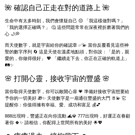
🌺 確認自己正走在對的道路上 🌺
生命中有太多時刻，我們會懷疑自己 😔 「我這樣做對嗎？」
「我的選擇正確嗎？」 🤔 這些問題常常在深夜裡折磨著我們的
心 🌙💭
而天使數字，就是宇宙給你的確認章 ✅💫 當你反覆看見這些神
聖的數字序列 🔄 這是天使在溫柔地點頭，對你說：「是的，親
愛的，你做得很好」 💖 「繼續走下去，你正在正確的軌道上」
🛤️✨
🌸 打開心靈，接收宇宙的豐盛 🌸
當你取得天使數字，你可以敞開心扉 💗 準備好接收宇宙想要給
予你的一切美好 🎁✨ 天使數字是一扇通往豐盛的大門 🚪💫 它
提醒你：你值得擁有幸福、愛、成功和富足 💰💕
888出現時，豐盛正在向你流動 🌊💎 777出現時，好運正在眷顧
著你 🍀✨ 請相信，你配得上世間所有的美好 🌟💖