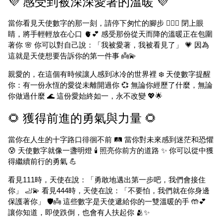
💜 感受到被深深愛著的溫暖 💜
當你看見天使數字的那一刻，請停下匆忙的腳步 🚶‍♀️✨ 閉上眼
睛，將手輕輕放在心口 🫀💕 感受那份從天而降的溫暖正在包圍
著你 🌸 你可以對自己說：「我被愛著，我被看見了」 💗 因為
這就是天使想要告訴你的第一件事 👼💫
親愛的，在這個有時候讓人感到冰冷的世界裡 ❄️ 天使數字提醒
你：有一份永恆的愛從未離開過你 💞 無論你經歷了什麼，無論
你做過什麼 🌊 這份愛始終如一，永不改變 💖🌟
🌻 獲得前進的勇氣與力量 🌻
當你在人生的十字路口徘徊不前 🛤️ 當你對未來感到迷茫和恐懼
😰 天使數字就像一盞明燈 🕯️ 照亮你前方的道路 ✨ 你可以從中獲
得繼續前行的勇氣 💪
看見111時，天使在說：「勇敢地邁出第一步吧，我們會接住
你」 🦶💫 看見444時，天使在說：「不要怕，我們就在你身邊
保護著你」 🛡️👼 這些數字是天使遞給你的一雙溫暖的手 🤲💕
讓你知道，即使跌倒，也會有人扶起你 🫂✨