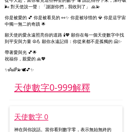
從今天起，當你看見這些神聖的數字 🔢 請記得停下來，深呼吸
🌬️ 對天使說一聲：「謝謝你們，我收到了」 🙏💫
你是被愛的 💕 你是被看見的 👀✨ 你是被珍惜的 💎 你是這宇宙
中獨一無二的奇蹟 🌟
願天使的愛永遠照亮你的道路 🕯️💖 願你在每一個天使數字中找
到平安與力量 ☮️💪 願你永遠記得：你從來都不是孤獨的 🤗✨
帶著愛與光 💕🌟
祝福你，親愛的 🙏💖
✨👼🌈💫🕊️💕✨
天使數字0-999解釋
天使數字 0
神在與你說話。當你看到數字零，表示無始無終的