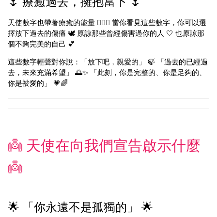
🌷 療癒過去，擁抱當下 🌷
天使數字也帶著療癒的能量 💆‍♀️✨ 當你看見這些數字，你可以選
擇放下過去的傷痛 🕊️ 原諒那些曾經傷害過你的人 🤍 也原諒那
個不夠完美的自己 💕
這些數字輕聲對你說：「放下吧，親愛的」 🍃 「過去的已經過
去，未來充滿希望」 🌅✨ 「此刻，你是完整的、你是足夠的、
你是被愛的」 💗🌈
👼 天使在向我們宣告啟示什麼
👼
🌟 「你永遠不是孤獨的」 🌟