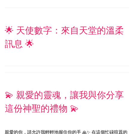
🌟 天使數字：來自天堂的溫柔
訊息 🌟
💫 親愛的靈魂，讓我與你分享
這份神聖的禮物 💫
親愛的你，請允許我輕輕地握住你的手 🙏✨ 在這個忙碌喧囂的