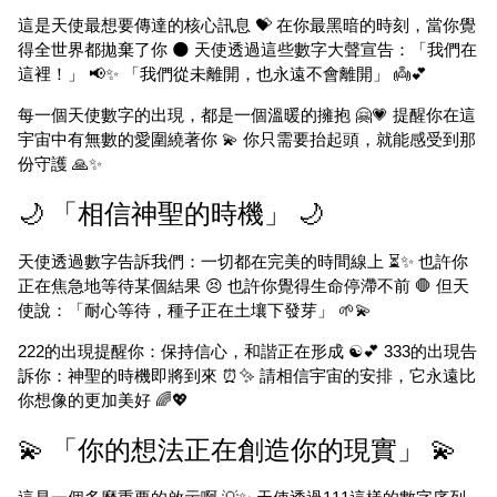
這是天使最想要傳達的核心訊息 💝 在你最黑暗的時刻，當你覺
得全世界都拋棄了你 🌑 天使透過這些數字大聲宣告：「我們在
這裡！」 📢✨ 「我們從未離開，也永遠不會離開」 👼💕
每一個天使數字的出現，都是一個溫暖的擁抱 🤗💗 提醒你在這
宇宙中有無數的愛圍繞著你 💫 你只需要抬起頭，就能感受到那
份守護 🙏✨
🌙 「相信神聖的時機」 🌙
天使透過數字告訴我們：一切都在完美的時間線上 ⏳✨ 也許你
正在焦急地等待某個結果 😣 也許你覺得生命停滯不前 🛑 但天
使說：「耐心等待，種子正在土壤下發芽」 🌱💫
222的出現提醒你：保持信心，和諧正在形成 ☯️💕 333的出現告
訴你：神聖的時機即將到來 ⏰✨ 請相信宇宙的安排，它永遠比
你想像的更加美好 🌈💖
💫 「你的想法正在創造你的現實」 💫