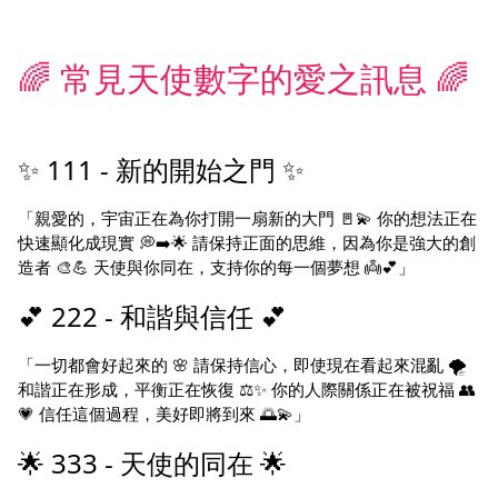
🌈 常見天使數字的愛之訊息 🌈
✨ 111 - 新的開始之門 ✨
「親愛的，宇宙正在為你打開一扇新的大門 🚪💫 你的想法正在
快速顯化成現實 💭➡️🌟 請保持正面的思維，因為你是強大的創
造者 🎨💪 天使與你同在，支持你的每一個夢想 👼💕」
💕 222 - 和諧與信任 💕
「一切都會好起來的 🌸 請保持信心，即使現在看起來混亂 🌪️
和諧正在形成，平衡正在恢復 ⚖️✨ 你的人際關係正在被祝福 👥
💗 信任這個過程，美好即將到來 🌅💫」
🌟 333 - 天使的同在 🌟