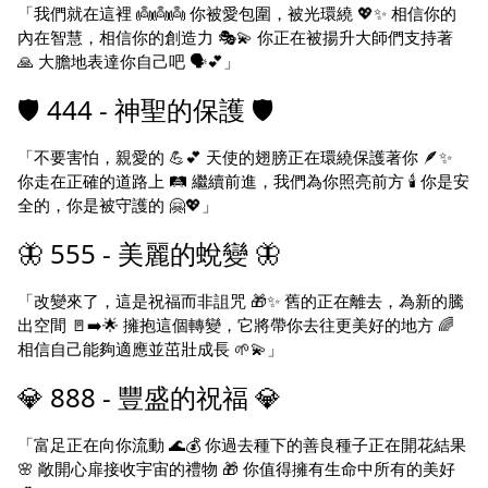
「我們就在這裡 👼👼👼 你被愛包圍，被光環繞 💖✨ 相信你的
內在智慧，相信你的創造力 🎭💫 你正在被揚升大師們支持著
🙏 大膽地表達你自己吧 🗣️💕」
🛡️ 444 - 神聖的保護 🛡️
「不要害怕，親愛的 💪💕 天使的翅膀正在環繞保護著你 🪶✨
你走在正確的道路上 🛤️ 繼續前進，我們為你照亮前方 🕯️ 你是安
全的，你是被守護的 🤗💖」
🦋 555 - 美麗的蛻變 🦋
「改變來了，這是祝福而非詛咒 🎁✨ 舊的正在離去，為新的騰
出空間 🚪➡️🌟 擁抱這個轉變，它將帶你去往更美好的地方 🌈
相信自己能夠適應並茁壯成長 🌱💫」
💎 888 - 豐盛的祝福 💎
「富足正在向你流動 🌊💰 你過去種下的善良種子正在開花結果
🌸 敞開心扉接收宇宙的禮物 🎁 你值得擁有生命中所有的美好