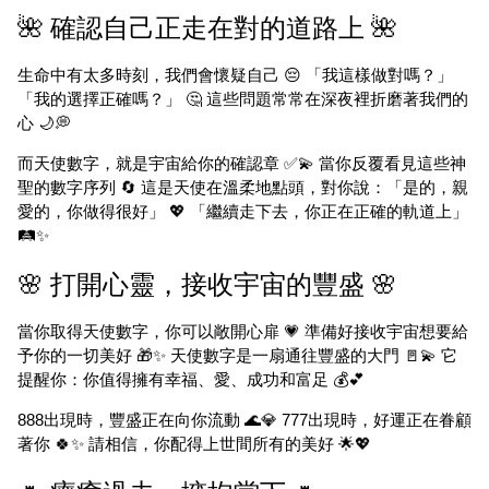
🌺 確認自己正走在對的道路上 🌺
生命中有太多時刻，我們會懷疑自己 😔 「我這樣做對嗎？」
「我的選擇正確嗎？」 🤔 這些問題常常在深夜裡折磨著我們的
心 🌙💭
而天使數字，就是宇宙給你的確認章 ✅💫 當你反覆看見這些神
聖的數字序列 🔄 這是天使在溫柔地點頭，對你說：「是的，親
愛的，你做得很好」 💖 「繼續走下去，你正在正確的軌道上」
🛤️✨
🌸 打開心靈，接收宇宙的豐盛 🌸
當你取得天使數字，你可以敞開心扉 💗 準備好接收宇宙想要給
予你的一切美好 🎁✨ 天使數字是一扇通往豐盛的大門 🚪💫 它
提醒你：你值得擁有幸福、愛、成功和富足 💰💕
888出現時，豐盛正在向你流動 🌊💎 777出現時，好運正在眷顧
著你 🍀✨ 請相信，你配得上世間所有的美好 🌟💖