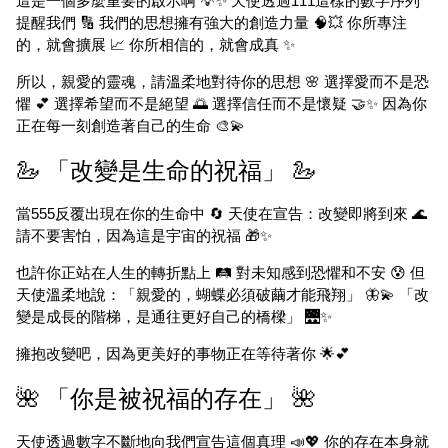
這是一個多麼重要的啟示啊 💡✨ 天使透過111這樣的數字序列
提醒我們 🔢 我們的思想擁有強大的創造力量 🧠💥 你所專注
的，就會擴展 📈 你所相信的，就會成真 ✨
所以，親愛的靈魂，請溫柔地對待你的思想 🌸 選擇愛而不是恐
懼 💕 選擇希望而不是絕望 🌅 選擇信任而不是懷疑 🤝✨ 因為你
正在每一刻創造著自己的生命 🎨💫
🦢 「改變是生命的祝福」 🦢
當555反覆出現在你的生命中 🔄 天使在宣告：改變即將到來 🌊
請不要害怕，因為這是宇宙的祝福 🎁✨
也許你正站在人生的轉折點上 🛤️ 對未知感到恐懼和不安 😰 但
天使溫柔地說：「親愛的，蝴蝶必須破繭才能飛翔」 🦋💫 「改
變是成長的階梯，是通往更好自己的橋樑」 🌉✨
擁抱改變吧，因為更美好的事物正在等待著你 🌟💕
🌺 「你是被祝福的存在」 🌺
天使透過數字不斷地向我們宣告這個真理 📣💖 你的存在本身就