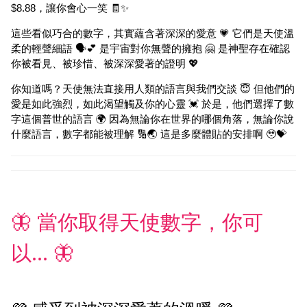
$8.88，讓你會心一笑 🧾✨
這些看似巧合的數字，其實蘊含著深深的愛意 💗 它們是天使溫
柔的輕聲細語 🗣️💕 是宇宙對你無聲的擁抱 🤗 是神聖存在確認
你被看見、被珍惜、被深深愛著的證明 💖
你知道嗎？天使無法直接用人類的語言與我們交談 😇 但他們的
愛是如此強烈，如此渴望觸及你的心靈 💓 於是，他們選擇了數
字這個普世的語言 🌍 因為無論你在世界的哪個角落，無論你說
什麼語言，數字都能被理解 🔢🌏 這是多麼體貼的安排啊 🥹💝
🦋 當你取得天使數字，你可
以... 🦋