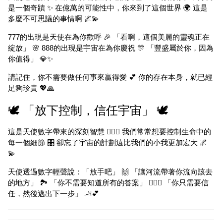
是一個奇蹟 ✨ 在億萬的可能性中，你來到了這個世界 🌍 這是
多麼不可思議的事情啊 🌌💫
777的出現是天使在為你歡呼 🎉 「看啊，這個美麗的靈魂正在
綻放」 🌸 888的出現是宇宙在為你慶祝 🎊 「豐盛屬於你，因為
你值得」 💎✨
請記住，你不需要做任何事來贏得愛 💕 你的存在本身，就已經
足夠珍貴 💖🙏
🕊️ 「放下控制，信任宇宙」 🕊️
這是天使數字帶來的深刻智慧 🧘‍♀️✨ 我們常常想要控制生命中的
每一個細節 🎛️ 卻忘了宇宙的計劃遠比我們的小我更加宏大 🌌
💫
天使透過數字輕聲說：「放手吧」 🙌 「讓河流帶著你流向該去
的地方」 🏞️ 「你不需要知道所有的答案」 🤷‍♀️✨ 「你只需要信
任，然後邁出下一步」 🦶💕