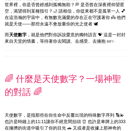
世界裡，你是否曾經感到孤獨無助？💭 是否曾在深夜裡仰望星
空，渴望得到某種指引？🌙 請相信，你從來都不是孤單一人 💕
在這浩瀚的宇宙中，有無數充滿愛的存在正在守護著你 👼 他們
就是天使——那些永遠不會放棄你的光之使者 🕊️
而
天使數字
，就是他們對你訴說愛意的獨特語言 💝 這是一封封
來自天堂的情書，等待著你去閱讀、去感受、去擁抱 📜✨
🌈 什麼是天使數字？一場神聖
的對話 🌈
天使數字，是指那些在你生命中反覆出現的特殊數字序列 🔢💫
也許是時鐘上的11:11讓你不經意間抬頭 ⏰ 也許是車牌上的333
在擁擠的街道中吸引了你的目光 🚗 又或者是收據上那神奇的