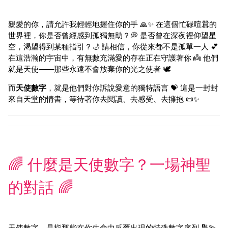
親愛的你，請允許我輕輕地握住你的手 🙏✨ 在這個忙碌喧囂的
世界裡，你是否曾經感到孤獨無助？💭 是否曾在深夜裡仰望星
空，渴望得到某種指引？🌙 請相信，你從來都不是孤單一人 💕
在這浩瀚的宇宙中，有無數充滿愛的存在正在守護著你 👼 他們
就是天使——那些永遠不會放棄你的光之使者 🕊️
而
天使數字
，就是他們對你訴說愛意的獨特語言 💝 這是一封封
來自天堂的情書，等待著你去閱讀、去感受、去擁抱 📜✨
🌈 什麼是天使數字？一場神聖
的對話 🌈
天使數字，是指那些在你生命中反覆出現的特殊數字序列 🔢💫