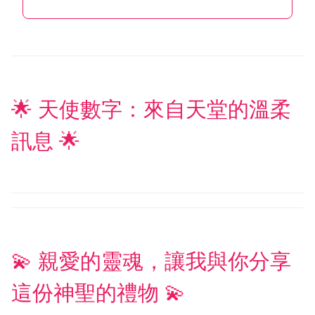
🌟 天使數字：來自天堂的溫柔
訊息 🌟
💫 親愛的靈魂，讓我與你分享
這份神聖的禮物 💫