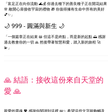
「富足正在向你流動 🌊💰 你過去種下的善良種子正在開花結果
🌸 敞開心扉接收宇宙的禮物 🎁 你值得擁有生命中所有的美好
💕✨」
🌙 999 - 圓滿與新生 🌙
「一個篇章正在結束 📖 但這不是終點，而是新的起點 🌅 感謝
過去教會你的一切 🙏 然後帶著智慧和愛，踏入新的旅程 🚀
💫」
🙏 結語：接收這份來自天堂的
愛 🙏
親愛的靈魂 💖 感謝你閱讀到這裡 📖✨ 希望這些文字能夠觸及