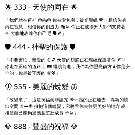
🌟 333 - 天使的同在 🌟
「我們就在這裡 👼👼👼 你被愛包圍，被光環繞 💖✨ 相信你的
內在智慧，相信你的創造力 🎭💫 你正在被揚升大師們支持著
🙏 大膽地表達你自己吧 🗣️💕」
🛡️ 444 - 神聖的保護 🛡️
「不要害怕，親愛的 💪💕 天使的翅膀正在環繞保護著你 🪶✨
你走在正確的道路上 🛤️ 繼續前進，我們為你照亮前方 🕯️ 你是安
全的，你是被守護的 🤗💖」
🦋 555 - 美麗的蛻變 🦋
「改變來了，這是祝福而非詛咒 🎁✨ 舊的正在離去，為新的騰
出空間 🚪➡️🌟 擁抱這個轉變，它將帶你去往更美好的地方 🌈
相信自己能夠適應並茁壯成長 🌱💫」
💎 888 - 豐盛的祝福 💎