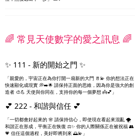
🌈 常見天使數字的愛之訊息 🌈
✨ 111 - 新的開始之門 ✨
「親愛的，宇宙正在為你打開一扇新的大門 🚪💫 你的想法正在
快速顯化成現實 💭➡️🌟 請保持正面的思維，因為你是強大的創
造者 🎨💪 天使與你同在，支持你的每一個夢想 👼💕」
💕 222 - 和諧與信任 💕
「一切都會好起來的 🌸 請保持信心，即使現在看起來混亂 🌪️
和諧正在形成，平衡正在恢復 ⚖️✨ 你的人際關係正在被祝福 👥
💗 信任這個過程，美好即將到來 🌅💫」