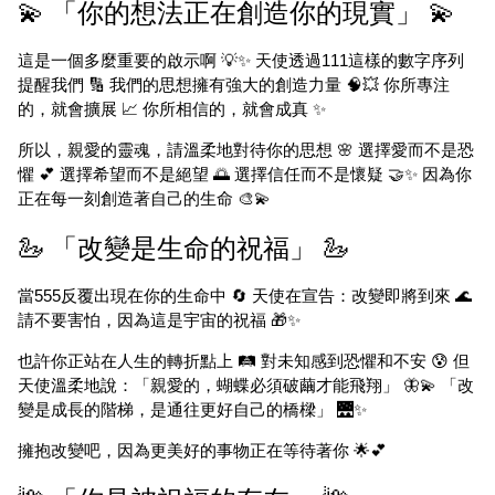
💫 「你的想法正在創造你的現實」 💫
這是一個多麼重要的啟示啊 💡✨ 天使透過111這樣的數字序列
提醒我們 🔢 我們的思想擁有強大的創造力量 🧠💥 你所專注
的，就會擴展 📈 你所相信的，就會成真 ✨
所以，親愛的靈魂，請溫柔地對待你的思想 🌸 選擇愛而不是恐
懼 💕 選擇希望而不是絕望 🌅 選擇信任而不是懷疑 🤝✨ 因為你
正在每一刻創造著自己的生命 🎨💫
🦢 「改變是生命的祝福」 🦢
當555反覆出現在你的生命中 🔄 天使在宣告：改變即將到來 🌊
請不要害怕，因為這是宇宙的祝福 🎁✨
也許你正站在人生的轉折點上 🛤️ 對未知感到恐懼和不安 😰 但
天使溫柔地說：「親愛的，蝴蝶必須破繭才能飛翔」 🦋💫 「改
變是成長的階梯，是通往更好自己的橋樑」 🌉✨
擁抱改變吧，因為更美好的事物正在等待著你 🌟💕