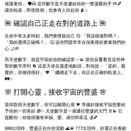
保護著你」 🛡️👼 這些數字是天使遞給你的一雙溫暖的手 🤲💕
讓你知道，即使跌倒，也會有人扶起你 🫂✨
🌺 確認自己正走在對的道路上 🌺
生命中有太多時刻，我們會懷疑自己 😔 「我這樣做對嗎？」
「我的選擇正確嗎？」 🤔 這些問題常常在深夜裡折磨著我們的
心 🌙💭
而天使數字，就是宇宙給你的確認章 ✅💫 當你反覆看見這些神
聖的數字序列 🔄 這是天使在溫柔地點頭，對你說：「是的，親
愛的，你做得很好」 💖 「繼續走下去，你正在正確的軌道上」
🛤️✨
🌸 打開心靈，接收宇宙的豐盛 🌸
當你取得天使數字，你可以敞開心扉 💗 準備好接收宇宙想要給
予你的一切美好 🎁✨ 天使數字是一扇通往豐盛的大門 🚪💫 它
提醒你：你值得擁有幸福、愛、成功和富足 💰💕
888出現時，豐盛正在向你流動 🌊💎 777出現時，好運正在眷顧