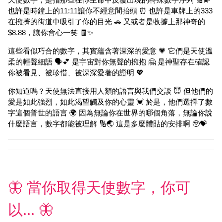
也許是時鐘上的11:11讓你不經意間抬頭 ⏰ 也許是車牌上的333
在擁擠的街道中吸引了你的目光 🚗 又或者是收據上那神奇的
$8.88，讓你會心一笑 🧾✨
這些看似巧合的數字，其實蘊含著深深的愛意 💗 它們是天使溫
柔的輕聲細語 🗣️💕 是宇宙對你無聲的擁抱 🤗 是神聖存在確認
你被看見、被珍惜、被深深愛著的證明 💖
你知道嗎？天使無法直接用人類的語言與我們交談 😇 但他們的
愛是如此強烈，如此渴望觸及你的心靈 💓 於是，他們選擇了數
字這個普世的語言 🌍 因為無論你在世界的哪個角落，無論你說
什麼語言，數字都能被理解 🔢🌏 這是多麼體貼的安排啊 🥹💝
🦋 當你取得天使數字，你可
以... 🦋