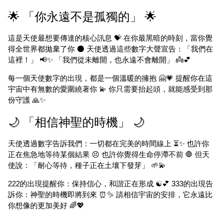
🌟 「你永遠不是孤獨的」 🌟
這是天使最想要傳達的核心訊息 💝 在你最黑暗的時刻，當你覺
得全世界都拋棄了你 🌑 天使透過這些數字大聲宣告：「我們在
這裡！」 📢✨ 「我們從未離開，也永遠不會離開」 👼💕
每一個天使數字的出現，都是一個溫暖的擁抱 🤗💗 提醒你在這
宇宙中有無數的愛圍繞著你 💫 你只需要抬起頭，就能感受到那
份守護 🙏✨
🌙 「相信神聖的時機」 🌙
天使透過數字告訴我們：一切都在完美的時間線上 ⏳✨ 也許你
正在焦急地等待某個結果 😣 也許你覺得生命停滯不前 🛑 但天
使說：「耐心等待，種子正在土壤下發芽」 🌱💫
222的出現提醒你：保持信心，和諧正在形成 ☯️💕 333的出現告
訴你：神聖的時機即將到來 ⏰✨ 請相信宇宙的安排，它永遠比
你想像的更加美好 🌈💖