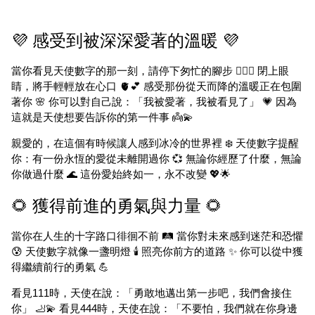
💜 感受到被深深愛著的溫暖 💜
當你看見天使數字的那一刻，請停下匆忙的腳步 🚶‍♀️✨ 閉上眼
睛，將手輕輕放在心口 🫀💕 感受那份從天而降的溫暖正在包圍
著你 🌸 你可以對自己說：「我被愛著，我被看見了」 💗 因為
這就是天使想要告訴你的第一件事 👼💫
親愛的，在這個有時候讓人感到冰冷的世界裡 ❄️ 天使數字提醒
你：有一份永恆的愛從未離開過你 💞 無論你經歷了什麼，無論
你做過什麼 🌊 這份愛始終如一，永不改變 💖🌟
🌻 獲得前進的勇氣與力量 🌻
當你在人生的十字路口徘徊不前 🛤️ 當你對未來感到迷茫和恐懼
😰 天使數字就像一盞明燈 🕯️ 照亮你前方的道路 ✨ 你可以從中獲
得繼續前行的勇氣 💪
看見111時，天使在說：「勇敢地邁出第一步吧，我們會接住
你」 🦶💫 看見444時，天使在說：「不要怕，我們就在你身邊