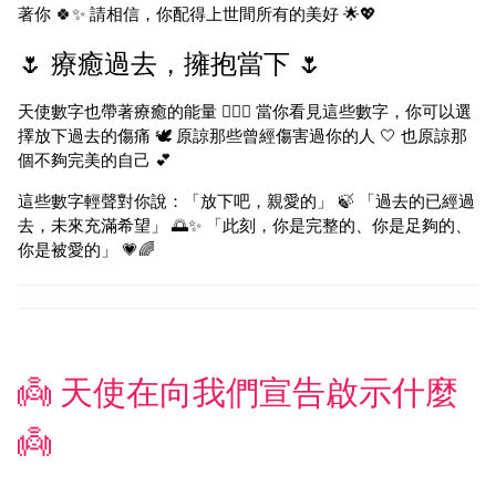
著你 🍀✨ 請相信，你配得上世間所有的美好 🌟💖
🌷 療癒過去，擁抱當下 🌷
天使數字也帶著療癒的能量 💆‍♀️✨ 當你看見這些數字，你可以選
擇放下過去的傷痛 🕊️ 原諒那些曾經傷害過你的人 🤍 也原諒那
個不夠完美的自己 💕
這些數字輕聲對你說：「放下吧，親愛的」 🍃 「過去的已經過
去，未來充滿希望」 🌅✨ 「此刻，你是完整的、你是足夠的、
你是被愛的」 💗🌈
👼 天使在向我們宣告啟示什麼
👼